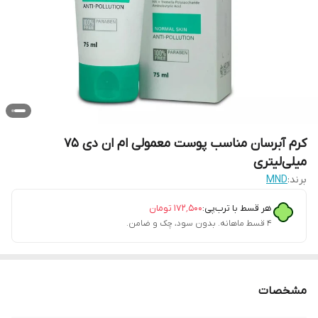
کرم آبرسان مناسب پوست معمولی ام ان دی 75
میلی‌لیتری
برند:
MND
هر قسط با ترب‌پی:
۱۷۲٬۵۰۰
تومان
۴ قسط ماهانه. بدون سود، چک و ضامن.
مشخصات