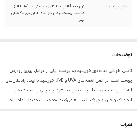
سایر توضیحات
کرم ضد آفتاب با فاکتور حفاظتی 90 (SPF 90)
مناسب پوست نرمال بـژ تیره ام ان دی 40 میلی
لیتر
توضیحات
تابش طولانی مدت نور خورشید به پوست، یکی از عوامل پیری زودرس
پوست است. در اصل اشعه‌های UVA و UVB خورشید با ایجاد رادیکال‌های
آزاد در پوست، موجب آسیب دیدن ساختارهای حیاتی پوست شده و
ایجاد لک و چین و چروک را تسریع می‌کنند. همچنین تحقیقات علمی اخیر
نشان داده‌اند که طیف مادون قرمز ساطع شده از خورشید و نور آبی
منتشر شده از لوازم الکترونیکی (رایانه، گوشی همراه، ...) هم در آسیب
نظرات
دیدن پوست نقش دارند، درنتیجه برای تولید یک محصول ضدآفتاب