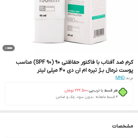
کرم ضد آفتاب با فاکتور حفاظتی 90 (SPF 90) مناسب
پوست نرمال بـژ تیره ام ان دی 40 میلی لیتر
برند:
MND
هر قسط با ترب‌پی:
۲۲۲٬۵۰۰
تومان
۴ قسط ماهانه. بدون سود، چک و ضامن.
مشخصات