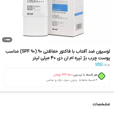
لوسیون ضد آفتاب با فاکتور حفاظتی 90 (SPF 90) مناسب
پوست چرب بژ تیره ام ان دی 40 میلی لیتر
برند:
MND
هر قسط با ترب‌پی:
۲۲۲٬۵۰۰
تومان
۴ قسط ماهانه. بدون سود، چک و ضامن.
مشخصات