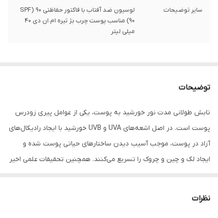
سایر توضیحات
لوسیون ضد آفتاب با فاکتور حفاظتی 90 (SPF
90) مناسب پوست چرب بژ تیره ام ان دی 40
میلی لیتر
توضیحات
تابش طولانی مدت نور خورشید به پوست، یکی از عوامل پیری زودرس
پوست است. در اصل اشعه‌های UVA و UVB خورشید با ایجاد رادیکال‌های
آزاد در پوست، موجب آسیب دیدن ساختارهای حیاتی پوست شده و
ایجاد لک و چین و چروک را تسریع می‌کنند. همچنین تحقیقات علمی اخیر
نشان داده‌اند که طیف مادون قرمز ساطع شده از خورشید و نور آبی
منتشر شده از لوازم الکترونیکی (رایانه، گوشی همراه، ...) هم در آسیب
نظرات
دیدن پوست نقش دارند، در نتیجه برای تولید یک محصول ضدآفتاب