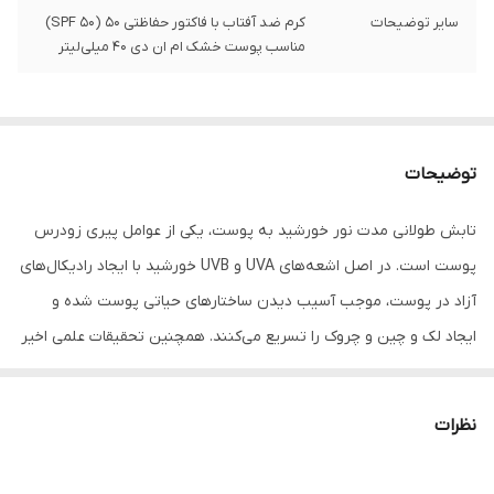
سایر توضیحات
کرم ضد آفتاب با فاکتور حفاظتی 50 (SPF 50)
مناسب پوست خشک ام ان دی 40 میلی‌لیتر
توضیحات
تابش طولانی مدت نور خورشید به پوست، یکی از عوامل پیری زودرس
پوست است. در اصل اشعه‌های UVA و UVB خورشید با ایجاد رادیکال‌های
آزاد در پوست، موجب آسیب دیدن ساختارهای حیاتی پوست شده و
ایجاد لک و چین و چروک را تسریع می‌کنند. همچنین تحقیقات علمی اخیر
نشان داده‌اند که طیف مادون قرمز ساطع شده از خورشید و نور آبی
منتشر شده از لوازم الکترونیکی (رایانه، گوشی همراه، ...) هم در آسیب
نظرات
دیدن پوست نقش دارند، درنتیجه برای تولید یک محصول ضدآفتاب
کامل، مقابله با این اشعه‌ها نیز باید مورد توجه قرار بگیرد. این محصول