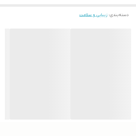
به صورت فاقد پارابن و مناسب برای پوست خشک تولید شده و با
دسته‌بندی
:
زیبایی و سلامت
بهره‌گیری از ترکیبات و فیلترهای مناسب قادر است مانع صدمه دیدن
پوست توسط اشعه‌های فوق‌الذکر شود.
موارد استفاده
• جلوگیری از ورود اشعه‌های آسیب‌رسان (خورشید و لوازم الکترونیکی)
به پوست • ممانعت از آسیب دیدن پوست به دلیل اشعه‌های مادون
قرمز و نور آبی • ارتقا و بهبود رطوبت پوست • محافظت در برابر آلودگی