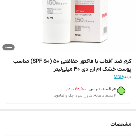
کرم ضد آفتاب با فاکتور حفاظتی 50 (SPF 50) مناسب
پوست خشک ام ان دی 40 میلی‌لیتر
برند:
MND
هر قسط با ترب‌پی:
۱۹۲٬۵۰۰
تومان
۴ قسط ماهانه. بدون سود، چک و ضامن.
مشخصات