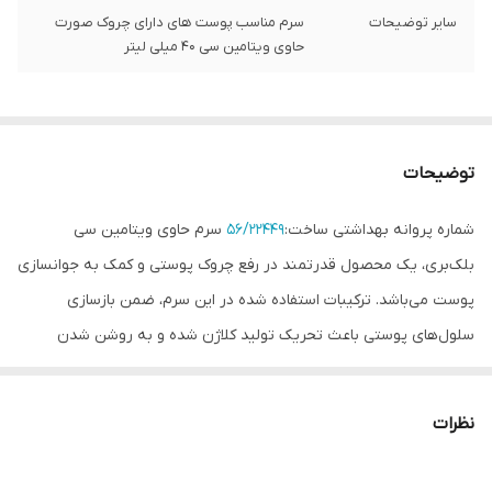
سایر توضیحات
سرم مناسب پوست های دارای چروک صورت
حاوی ویتامین سی 40 میلی لیتر
توضیحات
شماره پروانه بهداشتی ساخت:
56/22449
سرم حاوی ویتامین سی
بلک‌بری، یک محصول قدرتمند در رفع چروک پوستی و کمک به جوانسازی
پوست می‌باشد. ترکیبات استفاده شده در این سرم، ضمن بازسازی
سلول‌های پوستی باعث تحریک تولید کلاژن شده و به روشن شدن
پوست کمک می‌کنند.
موارد استفاده
نظرات
• روشن کننده و کاهش لک‌های پوستی • آنتی اکسیدان و ضد رادیکال
آزاد • جوانسازی پوست • کاهش دهنده چروک و علائم پیری پوست •