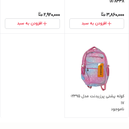
8338-18
2,920,000
3,860,000
افزودن به سبد
افزودن به سبد
کوله پشتی پرزیدنت مدل 2395-
17
ناموجود