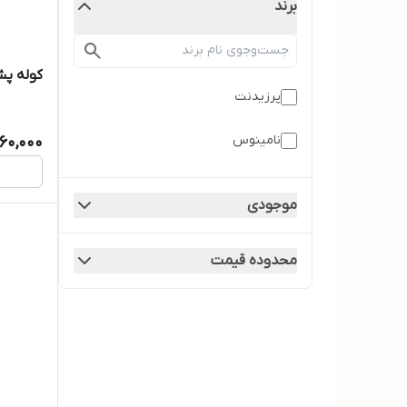
برند
کوله پشتی
پرزیدنت
نامینوس
60,000
موجودی
محدوده قیمت