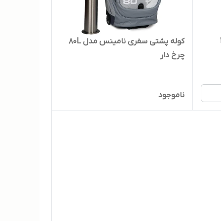
کوله پشتی سفری نامینس مدل 80L
چرخ دار
ناموجود