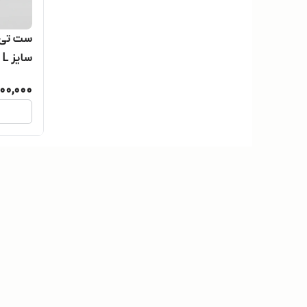
ست تی ش
سایز L
800,000