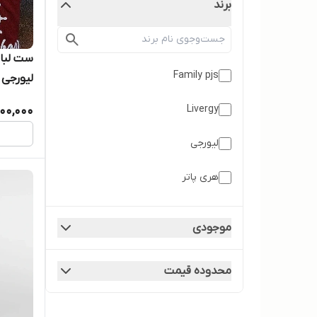
برند
ست لباس
Family pjs
لیورجی آلما
Livergy
800,000
لیورجی
هری پاتر
موجودی
محدوده قیمت